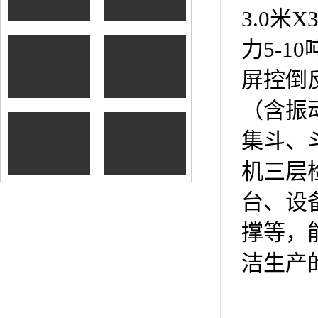
冷却器
3.0米
力5-
树脂砂铸造再生
屏控倒
设备
（含振
集斗、
铸造砂处理再生
生产线
机三层
台、设
撑等，
洁生产