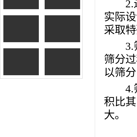
2.
冷却器
实际设
采取特
树脂砂铸造再生
设备
3.
筛分过
铸造砂处理再生
生产线
以筛分
4.
积比其
大。